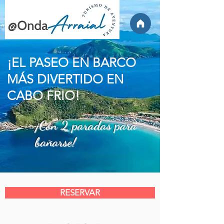
¡EL PASEO EN BARCO
MÁS DIVERTIDO EN
CABO FRIO!
¡Con 2 paradas para
bañarse!
RESERVAR