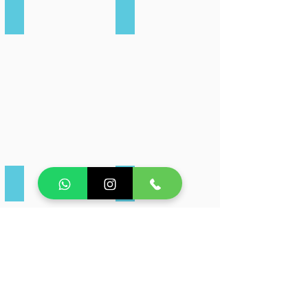
Forte São Matheus
Praia do Forte (Banho)
Farol de Cabo Frio
Praia do Nudismo