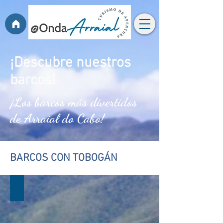
¡Descubre nuestros
barcos!
¡Los barcos más divertidos
de Arraial do Cabo!
BARCOS CON TOBOGÁN
CARIBE
ESCORREGA
+
BALANÇOS